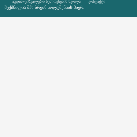
აუდიო-ვიზუალური ხელოვნების სკოლა
კონტაქტი
შექმნილია შპს
ბრეინ სოლუშენსის
-მიერ.