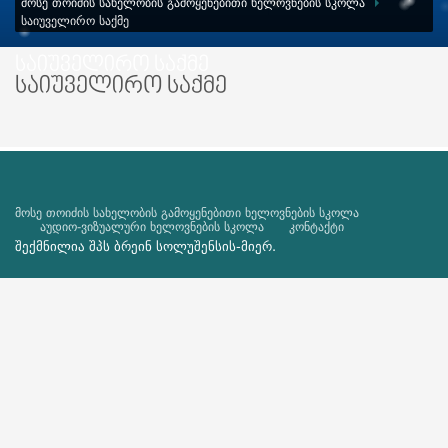
ᲛᲝᲡᲔ ᲗᲝᲘᲫᲘᲡ ᲡᲐᲮᲔᲚᲝᲑᲘᲡ ᲒᲐᲛᲝᲧᲔᲜᲔᲑᲘᲗᲘ ᲮᲔᲚᲝᲕᲜᲔᲑᲘᲡ ᲡᲙᲝᲚᲐ
ᲡᲐᲘᲣᲕᲔᲚᲘᲠᲝ ᲡᲐᲥᲛᲔ
საიუველირო საქმე
საიუველირო საქმე
მოსე თოიძის სახელობის გამოყენებითი ხელოვნების სკოლა
აუდიო-ვიზუალური ხელოვნების სკოლა
კონტაქტი
შექმნილია შპს
ბრეინ სოლუშენსის
-მიერ.