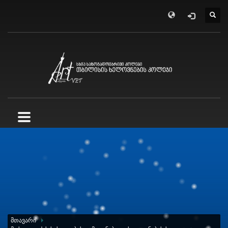
ᲛᲗᲐᲕᲐᲠᲘ