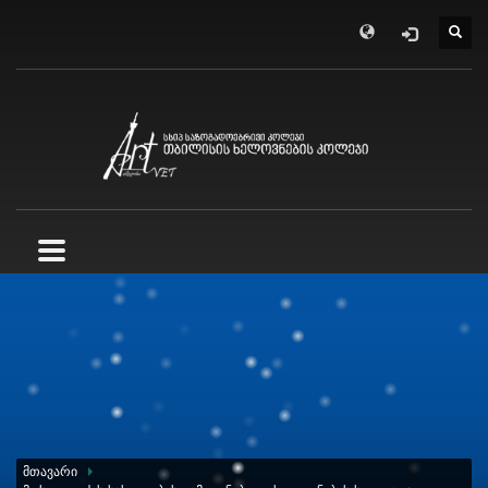
ᲛᲗᲐᲕᲐᲠᲘ